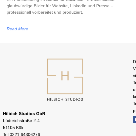
glaubwürdige Bilder für Website, LinkedIn und Presse –
professionell vorbereitet und produziert.
Read More
D
V
v
T
u
k
T
p
Hilbich Studios GbR
Lüderichstraße 2-4
51105 Köln
Tel
0221 64306276