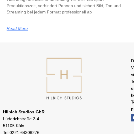
Produktionszeit, verhindert Pannen und sichert Bild, Ton und
Streaming bei jedem Format professionell ab
Read More
D
V
v
T
u
k
T
p
Hilbich Studios GbR
Lüderichstraße 2-4
51105 Köln
Tel
0221 64306276