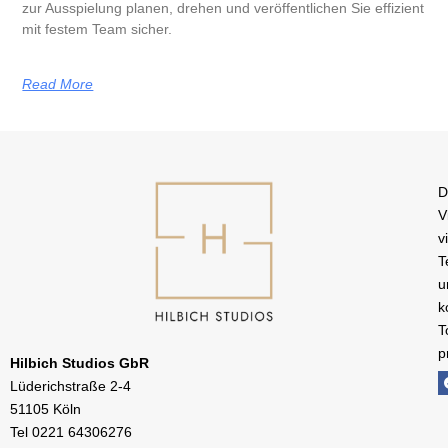
zur Ausspielung planen, drehen und veröffentlichen Sie effizient
mit festem Team sicher.
Read More
D
V
v
T
u
k
T
p
Hilbich Studios GbR
Lüderichstraße 2-4
51105 Köln
Tel
0221 64306276