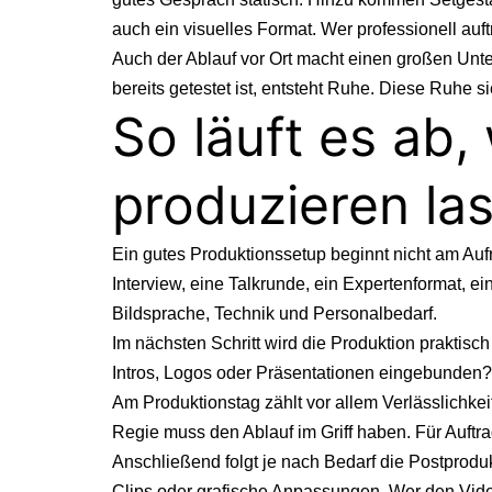
auch ein visuelles Format. Wer professionell au
Auch der Ablauf vor Ort macht einen großen Unt
bereits getestet ist, entsteht Ruhe. Diese Ruhe s
So läuft es ab
produzieren la
Ein gutes Produktionssetup beginnt nicht am Aufn
Interview, eine Talkrunde, ein Expertenformat, 
Bildsprache, Technik und Personalbedarf.
Im nächsten Schritt wird die Produktion praktisc
Intros, Logos oder Präsentationen eingebunden? G
Am Produktionstag zählt vor allem Verlässlichke
Regie muss den Ablauf im Griff haben. Für Auftr
Anschließend folgt je nach Bedarf
die Postprodu
Clips oder grafische Anpassungen. Wer den Video