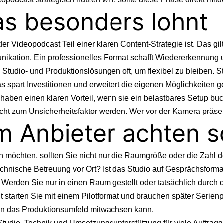
as besonders lohnt
r Videopodcast Teil einer klaren Content-Strategie ist. Das gi
kation. Ein professionelles Format schafft Wiedererkennung 
udio- und Produktionslösungen oft, um flexibel zu bleiben. Stat
as spart Investitionen und erweitert die eigenen Möglichkeiten
 haben einen klaren Vorteil, wenn sie ein belastbares Setup bu
nicht zum Unsicherheitsfaktor werden. Wer vor der Kamera präsent
m Anbieter achten so
möchten, sollten Sie nicht nur die Raumgröße oder die Zahl de
 technische Betreuung vor Ort? Ist das Studio auf Gesprächsfor
Werden Sie nur in einen Raum gestellt oder tatsächlich durch 
icht starten Sie mit einem Pilotformat und brauchen später Serie
enn das Produktionsumfeld mitwachsen kann.
udio, Technik und Umsetzungsunterstützung für viele Auftraggeb