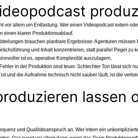
ideopodcast produzi
geht vor allem um Entlastung. Wer einen Videopodcast extern ode
n einen klaren Produktionsablauf.
gabteilungen brauchen planbare Ergebnisse. Agenturen müssen 
ächsführung und Inhalt konzentrieren, statt parallel Pegel zu k
sinnvoller ist es, operative Komplexität auszulagern.
ehler in der Produktion sind teuer. Schlechter Ton lässt sich nur
st und die Aufnahme technisch nicht sauber läuft, ist die verlor
roduzieren lassen o
Frequenz und Qualitätsanspruch an. Wer intern ein unkomplizier
arten. Das passt vor allem dann, wenn das Team Produktionserf