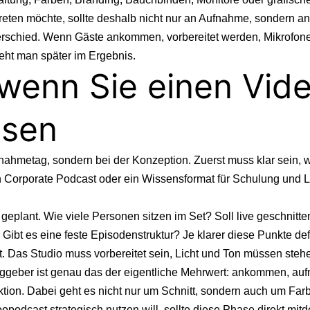
ftreten möchte, sollte deshalb nicht nur an Aufnahme, sondern
erschied. Wenn Gäste ankommen, vorbereitet werden, Mikrofone
ieht man später im Ergebnis.
, wenn Sie einen Vi
ssen
ahmetag, sondern bei der Konzeption. Zuerst muss klar sein, we
ein Corporate Podcast oder ein Wissensformat für Schulung und
h geplant. Wie viele Personen sitzen im Set? Soll live geschnit
ibt es eine feste Episodenstruktur? Je klarer diese Punkte defin
it. Das Studio muss vorbereitet sein, Licht und Ton müssen st
aggeber ist genau das der eigentliche Mehrwert: ankommen, auf
ktion
. Dabei geht es nicht nur um Schnitt, sondern auch um Farbk
podcast strategisch nutzen will, sollte diese Phase direkt mit