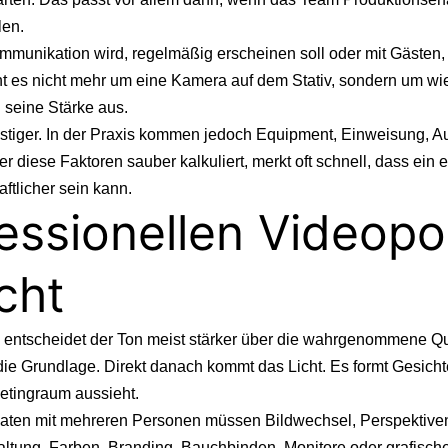
len.
mmunikation wird, regelmäßig erscheinen soll oder mit Gästen,
ht es nicht mehr um eine Kamera auf dem Stativ, sondern um wied
 seine Stärke aus.
ünstiger. In der Praxis kommen jedoch Equipment, Einweisung, A
iese Faktoren sauber kalkuliert, merkt oft schnell, dass ein e
ftlicher sein kann.
essionellen Videopo
cht
h entscheidet der Ton meist stärker über die wahrgenommene Qu
die Grundlage. Direkt danach kommt das Licht. Es formt Gesicht
eetingraum aussieht.
maten mit mehreren Personen müssen Bildwechsel, Perspektiven 
ltung, Farben, Branding, Bauchbinden, Monitore oder grafisch