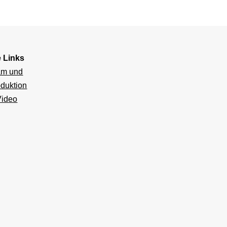
e Links
am und
duktion
Video