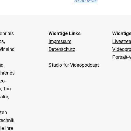
Read More
Wichtige Links
ehr als
Wichtig
Impressum
os,
Livestre
Datenschutz
ir sind
Videopro
Portrait-
Studio für Videopodcast
nd
ahrenes
eo-
, Ton
afür,
v
tzen
technik,
ie Ihre