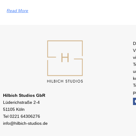
Read More
D
V
v
T
u
k
T
p
Hilbich Studios GbR
Lüderichstraße 2-4
51105 Köln
Tel
0221 64306276
info@hilbich-studios.de