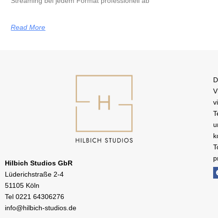
Streaming bei jedem Format professionell ab
Read More
D
V
v
T
u
k
T
p
Hilbich Studios GbR
Lüderichstraße 2-4
51105 Köln
Tel
0221 64306276
info@hilbich-studios.de