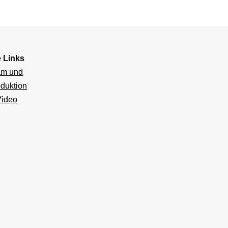
e Links
am und
duktion
Video