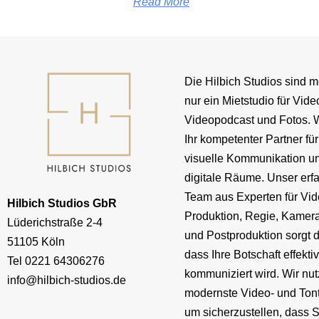
Read More
Die Hilbich Studios sind m
nur ein Mietstudio für Vide
Videopodcast und Fotos. W
Ihr kompetenter Partner für
visuelle Kommunikation u
digitale Räume. Unser erf
Team aus Experten für Vid
Hilbich Studios GbR
Produktion, Regie, Kamera
Lüderichstraße 2-4
und Postproduktion sorgt d
51105 Köln
dass Ihre Botschaft effekti
Tel
0221 64306276
kommuniziert wird. Wir nu
info@hilbich-studios.de
modernste Video- und Ton
um sicherzustellen, dass S