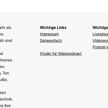
Wichtige Links
ehr als
Wichtig
Impressum
os,
Livestre
Datenschutz
ir sind
Videopro
Portrait-
Studio für Videopodcast
nd
ahrenes
eo-
, Ton
afür,
v
tzen
technik,
ie Ihre