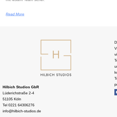
Read More
D
V
v
T
u
k
T
p
Hilbich Studios GbR
Lüderichstraße 2-4
51105 Köln
Tel
0221 64306276
info@hilbich-studios.de