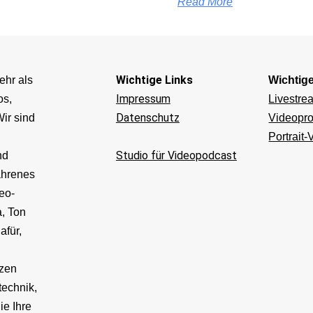
Read More
Wichtige Links
ehr als
Wichtig
Impressum
os,
Livestre
Datenschutz
ir sind
Videopro
Portrait-
Studio für Videopodcast
nd
ahrenes
eo-
, Ton
afür,
v
tzen
technik,
ie Ihre