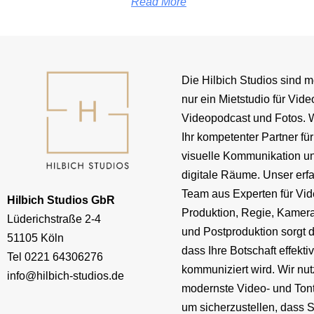
Read More
Die Hilbich Studios sind m
nur ein Mietstudio für Vide
Videopodcast und Fotos. W
Ihr kompetenter Partner für
visuelle Kommunikation u
digitale Räume. Unser erf
Team aus Experten für Vid
Hilbich Studios GbR
Produktion, Regie, Kamera
Lüderichstraße 2-4
und Postproduktion sorgt d
51105 Köln
dass Ihre Botschaft effekti
Tel
0221 64306276
kommuniziert wird. Wir nu
info@hilbich-studios.de
modernste Video- und Ton
um sicherzustellen, dass S