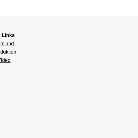
e Links
am und
duktion
Video