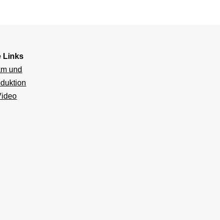
e Links
am und
duktion
Video