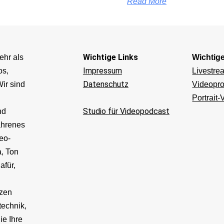
Read More
Wichtige Links
ehr als
Wichtig
Impressum
os,
Livestre
Datenschutz
ir sind
Videopro
Portrait-
Studio für Videopodcast
nd
ahrenes
eo-
, Ton
afür,
v
tzen
technik,
ie Ihre