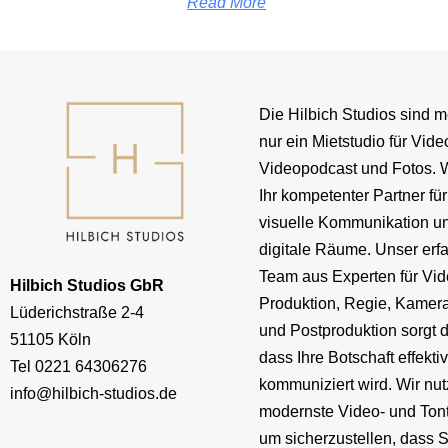
Read More
Die Hilbich Studios sind m
nur ein Mietstudio für Vide
Videopodcast und Fotos. W
Ihr kompetenter Partner für
visuelle Kommunikation u
digitale Räume. Unser erf
Team aus Experten für Vid
Hilbich Studios GbR
Produktion, Regie, Kamera
Lüderichstraße 2-4
und Postproduktion sorgt d
51105 Köln
dass Ihre Botschaft effekti
Tel
0221 64306276
kommuniziert wird. Wir nu
info@hilbich-studios.de
modernste Video- und Ton
um sicherzustellen, dass S