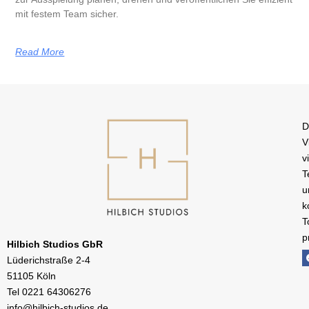
mit festem Team sicher.
Read More
D
V
v
T
u
k
T
p
Hilbich Studios GbR
Lüderichstraße 2-4
51105 Köln
Tel
0221 64306276
info@hilbich-studios.de