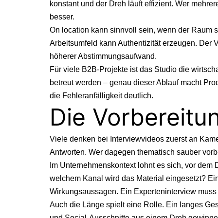
konstant und der Dreh läuft effizient. Wer mehre
besser.
On location kann sinnvoll sein, wenn der Raum se
Arbeitsumfeld kann Authentizität erzeugen. Der 
höherer Abstimmungsaufwand.
Für viele B2B-Projekte ist das Studio die wirts
betreut werden – genau dieser Ablauf macht Produ
die Fehleranfälligkeit deutlich.
Die Vorbereitun
Viele denken bei Interviewvideos zuerst an Kame
Antworten. Wer dagegen thematisch sauber vorbe
Im Unternehmenskontext lohnt es sich, vor dem 
welchem Kanal wird das Material eingesetzt? Ein 
Wirkungsaussagen. Ein Experteninterview muss f
Auch die Länge spielt eine Rolle. Ein langes Ge
und Social-Ausschnitte aus einem Dreh gewinnen.