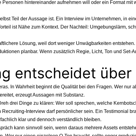
re Personen hintereinander aufnehmen will oder ein Format mit w
lbst Teil der Aussage ist. Ein Interview im Unternehmen, in ein
Vorteil ist Nähe zum Kontext. Der Nachteil: Umgebungslärm, sch
chaftlichere Lösung, weil dort weniger Unwägbarkeiten entstehe
ktionen planbar. Wenn zusätzlich Regie, Licht, Ton und Set-Anp
g entscheidet über 
ras. In Wahrheit beginnt die Qualität bei den Fragen. Wer nur 
reitet, erzeugt Aussagen mit Substanz.
Dreh drei Dinge zu klären: Wer soll sprechen, welche Kernbot
Recruiting-Interview darf persönlicher sein. Ein Testimonial b
achlich klar und dennoch verständlich bleiben.
spräch kann sinnvoll sein, wenn daraus mehrere Assets entstehe
 Wer nur einen einzelnen O-Ton braucht, sollte enger produzier