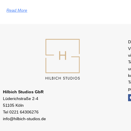
Read More
D
V
v
T
u
k
T
p
Hilbich Studios GbR
Lüderichstraße 2-4
51105 Köln
Tel
0221 64306276
info@hilbich-studios.de