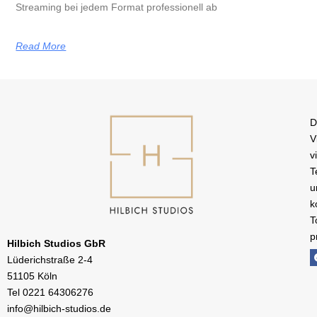
Streaming bei jedem Format professionell ab
Read More
D
V
v
T
u
k
T
p
Hilbich Studios GbR
Lüderichstraße 2-4
51105 Köln
Tel
0221 64306276
info@hilbich-studios.de