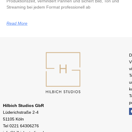
Produktionszeit, verhindert Pannen und sichert Bild, Ton und
Streaming bei jedem Format professionell ab
Read More
D
V
v
T
u
k
T
p
Hilbich Studios GbR
Lüderichstraße 2-4
51105 Köln
Tel
0221 64306276