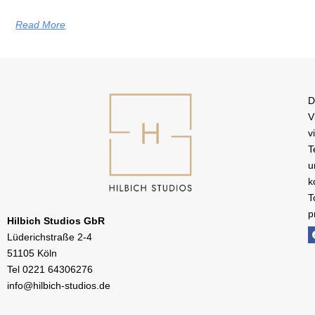
Read More
D
V
v
T
u
k
T
p
Hilbich Studios GbR
Lüderichstraße 2-4
51105 Köln
Tel
0221 64306276
info@hilbich-studios.de