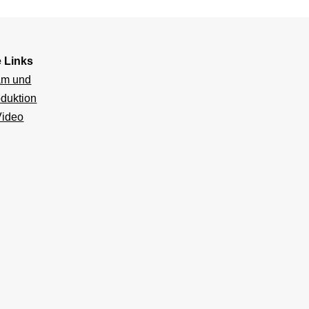
e Links
am und
duktion
Video