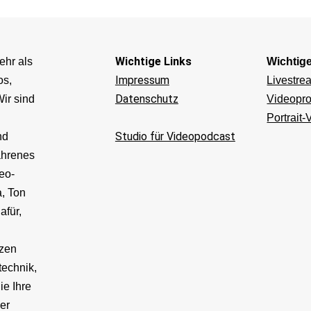
Wichtige Links
ehr als
Wichtig
Impressum
os,
Livestre
Datenschutz
ir sind
Videopro
Portrait-
Studio für Videopodcast
nd
ahrenes
eo-
, Ton
afür,
v
tzen
technik,
ie Ihre
ler