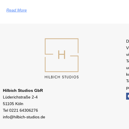
Read More
D
V
v
T
u
k
T
p
Hilbich Studios GbR
Lüderichstraße 2-4
51105 Köln
Tel
0221 64306276
info@hilbich-studios.de