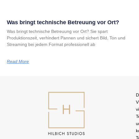
Was bringt technische Betreuung vor Ort?
Was bringt technische Betreuung vor Ort? Sie spart
Produktionszeit, verhindert Pannen und sichert Bild, Ton und
Streaming bei jedem Format professionell ab
Read More
D
V
v
T
u
k
T